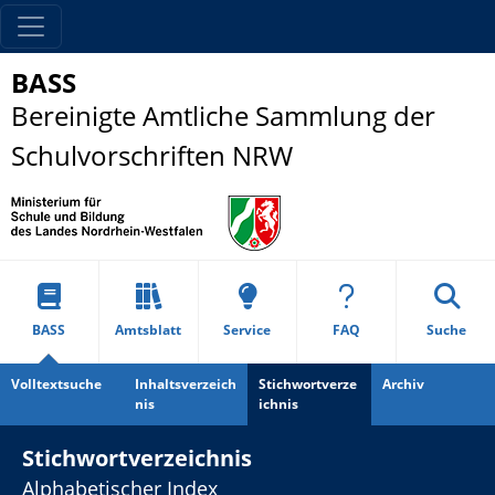
BASS
Bereinigte Amtliche Sammlung der
Schulvorschriften NRW
BASS
Amtsblatt
Service
FAQ
Suche
Volltextsuche
Inhaltsverzeich
Stichwortverze
Archiv
nis
ichnis
Stichwortverzeichnis
Alphabetischer Index