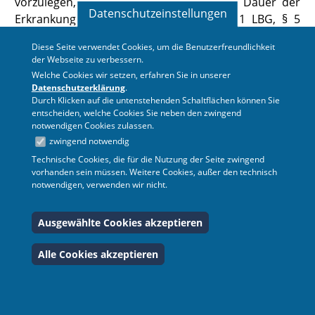
vorzulegen, aus der die
voraussichtliche Dauer der
Datenschutzeinstellungen
Erkrankung ersichtlich ist (§ 62 Absatz 1 LBG
,
§ 5
3
Absatz 1 EntgFG
).
Diese Seite verwendet Cookies, um die Benutzerfreundlichkeit
(3) Unabhängig von der Dauer meldet die
der Webseite zu verbessern.
Schulleitung das Versäumnis der
Welche Cookies wir setzen, erfahren Sie in unserer
Schulaufsichtsbehörde, bei Lehramtsanwärterinnen
Datenschutzerklärung
.
Durch Klicken auf die untenstehenden Schaltflächen können Sie
und -anwärtern der Leitung des Zentrums für
entscheiden, welche Cookies Sie neben den zwingend
schulpraktische Lehrerausbildung. Die
notwendigen Cookies zulassen.
Schulaufsichtsbehörde oder die Leitung des
zwingend notwendig
Zentrums für schulpraktische Lehrerausbildung kann
Technische Cookies, die für die Nutzung der Seite zwingend
hierzu unter Berücksichtigung der rechtlichen
vorhanden sein müssen. Weitere Cookies, außer den technisch
notwendigen, verwenden wir nicht.
Erfordernisse (z.B. betriebliches
Eingliederungsmanagement, Datenschutz) weitere
Ausgewählte Cookies akzeptieren
Festlegungen treffen.
(4) Über das krankheitsbedingte Versäumnis von
Alle Cookies akzeptieren
Tarifbeschäftigten ist die Schulaufsichtsbehörde
spätestens am Ende eines Kalendermonats zu
unterrichten.