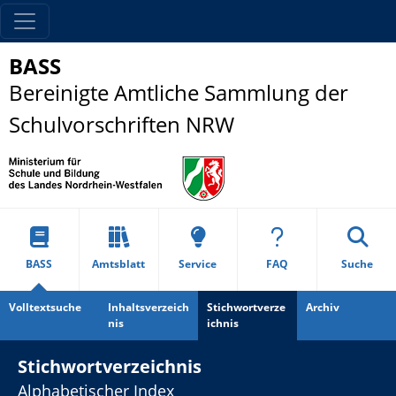
BASS
Bereinigte Amtliche Sammlung der
Schulvorschriften NRW
BASS
Amtsblatt
Service
FAQ
Suche
Volltextsuche
Inhaltsverzeich
Stichwortverze
Archiv
nis
ichnis
Stichwortverzeichnis
Alphabetischer Index