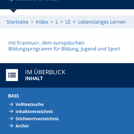
Startseite
Index
L
LE
Lebenslanges Lernen
mit Erasmus+, dem europäischen
Bildungsprogramm für Bildung, Jugend und Sport
IM ÜBERBLICK
INHALT
BASS
Volltextsuche
Inhaltsverzeichnis
Stichwortverzeichnis
Archiv