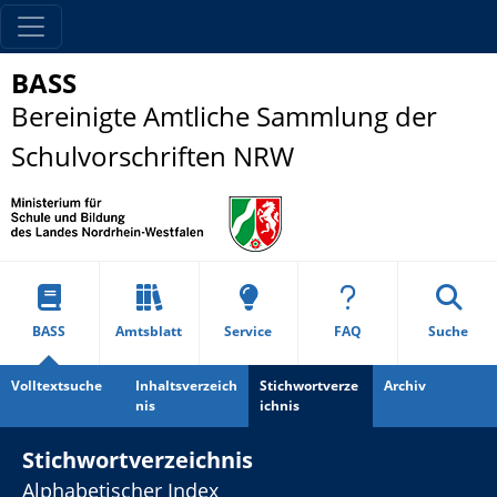
BASS
Bereinigte Amtliche Sammlung der
Schulvorschriften NRW
BASS
Amtsblatt
Service
FAQ
Suche
Volltextsuche
Inhaltsverzeich
Stichwortverze
Archiv
nis
ichnis
Stichwortverzeichnis
Alphabetischer Index