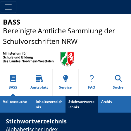
BASS
Bereinigte Amtliche Sammlung der
Schulvorschriften NRW
BASS
Amtsblatt
Service
FAQ
Suche
Volltextsuche
Inhaltsverzeich
Stichwortverze
Archiv
nis
ichnis
Stichwortverzeichnis
Alphabetischer Index