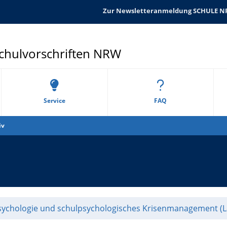
Zur Newsletteranmeldung SCHULE 
Schulvorschriften NRW
Service
FAQ
iv
psychologie und schulpsychologisches Krisenmanagement (L