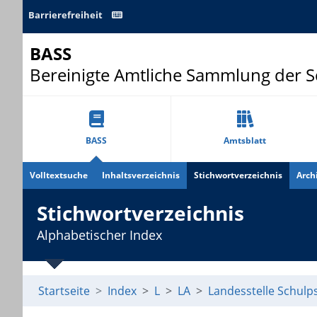
Barrierefreiheit
BASS
Bereinigte Amtliche Sammlung der 
BASS
Amtsblatt
Volltextsuche
Inhaltsverzeichnis
Stichwortverzeichnis
Arch
Stichwortverzeichnis
Alphabetischer Index
Startseite
Index
L
LA
Landesstelle Schul