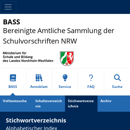
BASS
Bereinigte Amtliche Sammlung der
Schulvorschriften NRW
BASS
Amtsblatt
Service
FAQ
Suche
Volltextsuche
Inhaltsverzeich
Stichwortverze
Archiv
nis
ichnis
Stichwortverzeichnis
Alphabetischer Index