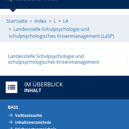
Startseite
Index
L
LA
Landesstelle Schulpsychologie und
schulpsychologisches Krisenmanagement (LaSP)
Landesstelle Schulpsychologie und
schulpsychologisches Krisenmanagement
IM ÜBERBLICK
INHALT
BASS
Volltextsuche
Inhaltsverzeichnis