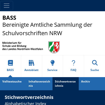
BASS
Bereinigte Amtliche Sammlung der
Schulvorschriften NRW
BASS
Amtsblatt
Service
FAQ
Suche
Volltextsuche
Inhaltsverzeich
Stichwortverze
Archiv
nis
ichnis
Stichwortverzeichnis
Alphabetischer Index