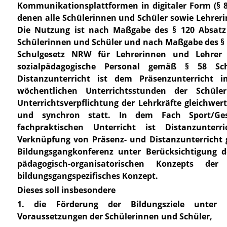
Kommunikationsplattformen in digitaler Form (
§ 
denen alle Schülerinnen und Schüler sowie Lehrer
Die Nutzung ist nach Maßgabe des
§ 120 Absatz
Schülerinnen und Schüler und nach Maßgabe des
§
Schulgesetz NRW
für Lehrerinnen und Lehrer 
sozialpädagogische Personal gemäß
§ 58 Sc
Distanzunterricht ist dem Präsenzunterricht 
wöchentlichen Unterrichtsstunden der Schül
Unterrichtsverpflichtung der Lehrkräfte gleichwerti
und synchron statt. In dem Fach Sport/Ges
fachpraktischen Unterricht ist Distanzunterri
Verknüpfung von Präsenz- und Distanzunterricht g
Bildungsgangkonferenz unter Berücksichtigung d
pädagogisch-organisatorischen Konzepts der
bildungsgangspezifisches Konzept.
Dieses soll insbesondere
1. die Förderung der Bildungsziele unter B
Voraussetzungen der Schülerinnen und Schüler,