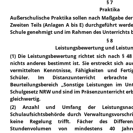
§ 7
Praktika
Außerschulische Praktika sollen nach Maßgabe d
Zweiten Teils (
Anlagen A bis E
) durchgeführt werde
Schule genehmigt und im Rahmen des Unterrichts b
§ 8
Leistungsbewertung und Leistu
(1) Die Leistungsbewertung richtet sich nach
§ 48
nichts anderes bestimmt ist. Sie erstreckt sich au
vermittelten Kenntnisse, Fähigkeiten und Fert
Schüler. Im Distanzunterricht erbracht
Beurteilungsbereich „Sonstige Leistungen im U
Schulgesetz NRW
und sind im Präsenzunterricht er
gleichwertig.
(2) Anzahl und Umfang der Leistungsnac
Schulaufsichtsbehörde durch Verwaltungsvorschr
keine Regelung trifft. Fächer des Differen
Stundenvolumen von mindestens 40 Jahre