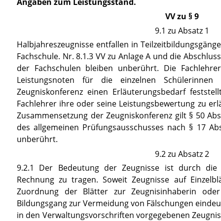
Angaben zum Leistungsstand.
VV zu § 9
9.1 zu Absatz 1
Halbjahreszeugnisse entfallen in Teilzeitbildungsgän
Fachschule.
Nr. 8.1.3 VV zu Anlage A
und die Abschluss
der Fachschulen bleiben unberührt. Die Fachlehrer
Leistungsnoten für die einzelnen Schülerinnen
Zeugniskonferenz einen Erläuterungsbedarf feststell
Fachlehrer ihre oder seine Leistungsbewertung zu erl
Zusammensetzung der Zeugniskonferenz gilt
§ 50 Abs
des allgemeinen Prüfungsausschusses nach
§ 17
Abs
unberührt.
9.2 zu Absatz 2
9.2.1 Der Bedeutung der Zeugnisse ist durch di
Rechnung zu tragen. Soweit Zeugnisse auf Einzelblä
Zuordnung der Blätter zur Zeugnisinhaberin od
Bildungsgang zur Vermeidung von Fälschungen eindeutig
in den Verwaltungsvorschriften vorgegebenen Zeugnis